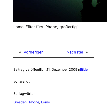
Lomo-Filter fürs iPhone, großartig!
«
Vorheriger
Nächster
»
Beitrag veröffentlicht
11. Dezember 2009
in
Bilder
von
arendt
Schlagwörter:
Dresden
, 
iPhone
, 
Lomo